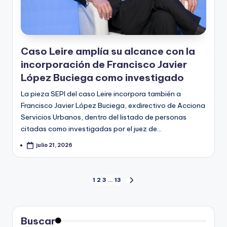
Caso Leire amplía su alcance con la
incorporación de Francisco Javier
López Buciega como investigado
La pieza SEPI del caso Leire incorpora también a
Francisco Javier López Buciega, exdirectivo de Acciona
Servicios Urbanos, dentro del listado de personas
citadas como investigadas por el juez de…
julio 21, 2026
Paginación
1
2
3
…
13
SIGUIENTE
PÁGINA
de
entradas
Buscar