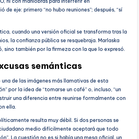
O, ni con maniobras para interferir en
bió de eje: primero “no hubo reuniones”; después, “sí
ítica, cuando una versión oficial se transforma tras la
os, la confianza pública se resquebraja. Marlaska
 sino también por la firmeza con la que lo expresó.
excusas semánticas
una de las imágenes más llamativas de esta
ión” por la idea de “tomarse un café” o, incluso, “un
nstruir una diferencia entre reunirse formalmente con
n ella.
líticamente resulta muy débil. Si dos personas se
l ciudadano medio difícilmente aceptará que todo
ón”. La cuestión no es si había una mesa oficial, un