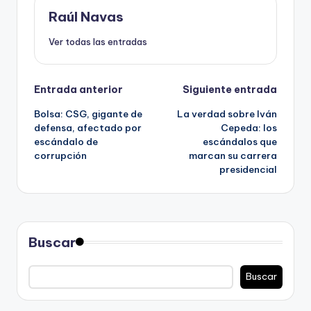
Raúl Navas
Ver todas las entradas
Navegación
Entrada anterior
Siguiente entrada
Bolsa: CSG, gigante de
La verdad sobre Iván
de
defensa, afectado por
Cepeda: los
escándalo de
escándalos que
entradas
corrupción
marcan su carrera
presidencial
Buscar
Buscar