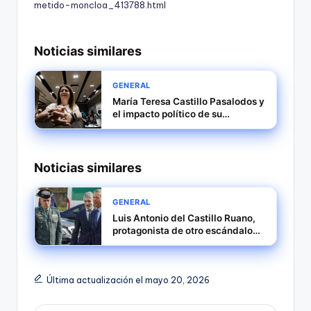
metido-moncloa_413788.html
Noticias similares
GENERAL
María Teresa Castillo Pasalodos y
el impacto político de su
imputación en la macrocausa
SEPI
Noticias similares
GENERAL
Luis Antonio del Castillo Ruano,
protagonista de otro escándalo
que señala las presiones del
Gobierno del PSOE sobre la
Guardia Civil
Última actualización el mayo 20, 2026