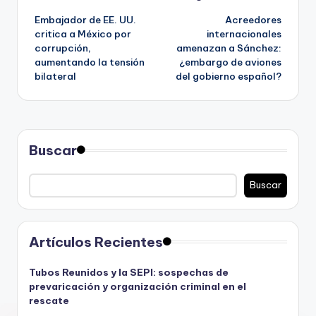
Navegación
Embajador de EE. UU.
Acreedores
de
critica a México por
internacionales
corrupción,
amenazan a Sánchez:
entradas
aumentando la tensión
¿embargo de aviones
bilateral
del gobierno español?
Buscar
Buscar
Artículos Recientes
Tubos Reunidos y la SEPI: sospechas de
prevaricación y organización criminal en el
rescate