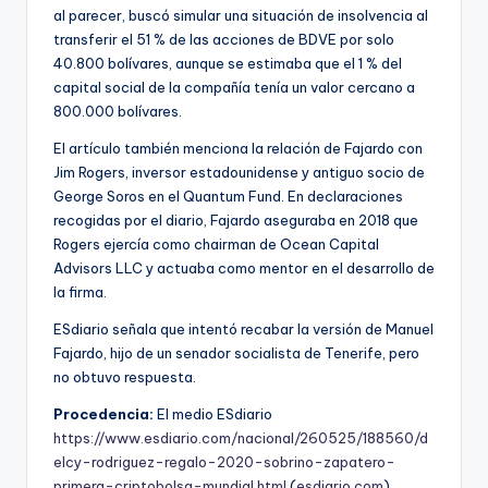
al parecer, buscó simular una situación de insolvencia al
transferir el 51 % de las acciones de BDVE por solo
40.800 bolívares, aunque se estimaba que el 1 % del
capital social de la compañía tenía un valor cercano a
800.000 bolívares.
El artículo también menciona la relación de Fajardo con
Jim Rogers, inversor estadounidense y antiguo socio de
George Soros en el Quantum Fund. En declaraciones
recogidas por el diario, Fajardo aseguraba en 2018 que
Rogers ejercía como chairman de Ocean Capital
Advisors LLC y actuaba como mentor en el desarrollo de
la firma.
ESdiario señala que intentó recabar la versión de Manuel
Fajardo, hijo de un senador socialista de Tenerife, pero
no obtuvo respuesta.
Procedencia:
El medio ESdiario
https://www.esdiario.com/nacional/260525/188560/d
elcy-rodriguez-regalo-2020-sobrino-zapatero-
primera-criptobolsa-mundial.html
(
esdiario.com
)