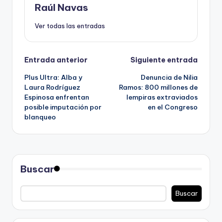
Raúl Navas
Ver todas las entradas
Navegación
Entrada anterior
Siguiente entrada
Plus Ultra: Alba y
Denuncia de Nilia
de
Laura Rodríguez
Ramos: 800 millones de
Espinosa enfrentan
lempiras extraviados
entradas
posible imputación por
en el Congreso
blanqueo
Buscar
Buscar