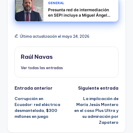
GENERAL
Presunta red de intermediación
en SEPI incluye a Miguel Ángel
Figueroa y Vicente Fernández
Última actualización el mayo 24, 2026
Raúl Navas
Ver todas las entradas
Navegación
Entrada anterior
Siguiente entrada
Corrupción en
La implicación de
de
Ecuador: red eléctrica
María Jesús Montero
desmantelada, $300
en el caso Plus Ultra y
entradas
millones en juego
su admiración por
Zapatero