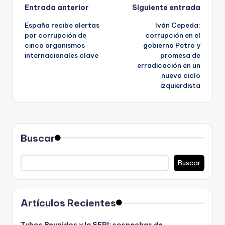
Navegación
Entrada anterior
Siguiente entrada
España recibe alertas
Iván Cepeda:
de
por corrupción de
corrupción en el
cinco organismos
gobierno Petro y
entradas
internacionales clave
promesa de
erradicación en un
nuevo ciclo
izquierdista
Buscar
Buscar
Artículos Recientes
Tubos Reunidos y la SEPI: sospechas de